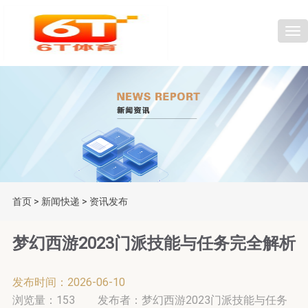
Tog
首页
>
新闻快递
>
资讯发布
梦幻西游2023门派技能与任务完全解析
发布时间：2026-06-10
浏览量：
153
发布者：梦幻西游2023门派技能与任务