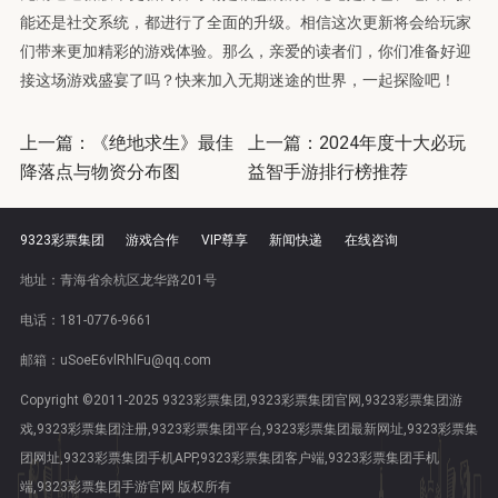
能还是社交系统，都进行了全面的升级。相信这次更新将会给玩家
们带来更加精彩的游戏体验。那么，亲爱的读者们，你们准备好迎
接这场游戏盛宴了吗？快来加入无期迷途的世界，一起探险吧！
上一篇：
《绝地求生》最佳
上一篇：
2024年度十大必玩
降落点与物资分布图
益智手游排行榜推荐
9323彩票集团
游戏合作
VIP尊享
新闻快递
在线咨询
地址：青海省余杭区龙华路201号
电话：181-0776-9661
邮箱：uSoeE6vlRhlFu@qq.com
Copyright ©2011-2025 9323彩票集团,9323彩票集团官网,9323彩票集团游
戏,9323彩票集团注册,9323彩票集团平台,9323彩票集团最新网址,9323彩票集
团网址,9323彩票集团手机APP,9323彩票集团客户端,9323彩票集团手机
端,9323彩票集团手游官网 版权所有