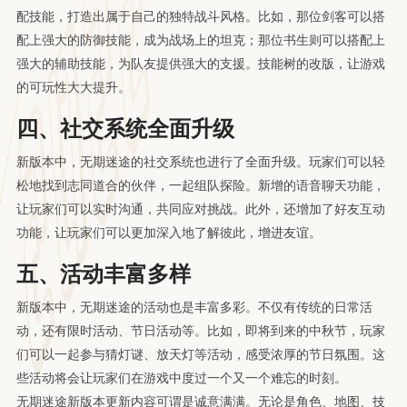
配技能，打造出属于自己的独特战斗风格。比如，那位剑客可以搭
配上强大的防御技能，成为战场上的坦克；那位书生则可以搭配上
强大的辅助技能，为队友提供强大的支援。技能树的改版，让游戏
的可玩性大大提升。
四、社交系统全面升级
新版本中，无期迷途的社交系统也进行了全面升级。玩家们可以轻
松地找到志同道合的伙伴，一起组队探险。新增的语音聊天功能，
让玩家们可以实时沟通，共同应对挑战。此外，还增加了好友互动
功能，让玩家们可以更加深入地了解彼此，增进友谊。
五、活动丰富多样
新版本中，无期迷途的活动也是丰富多彩。不仅有传统的日常活
动，还有限时活动、节日活动等。比如，即将到来的中秋节，玩家
们可以一起参与猜灯谜、放天灯等活动，感受浓厚的节日氛围。这
些活动将会让玩家们在游戏中度过一个又一个难忘的时刻。
无期迷途新版本更新内容可谓是诚意满满。无论是角色、地图、技